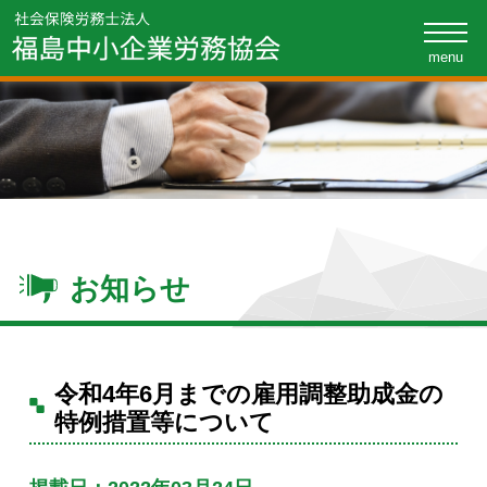
toggle
naviga
お知らせ
令和4年6月までの雇用調整助成金の
特例措置等について