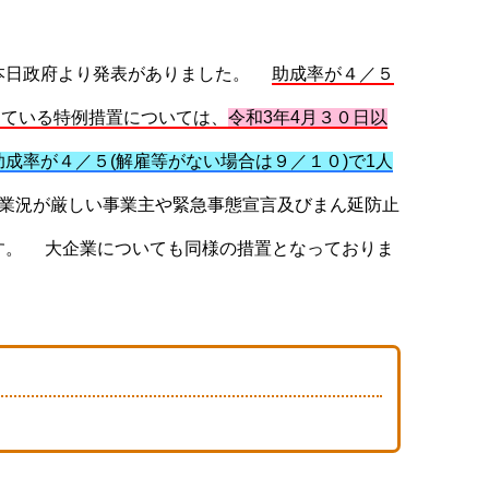
、本日政府より発表がありました。
助成率が４／５
っている特例措置については、
令和3年4月３０日以
助成率が４／５(解雇等がない場合は９／１０)で1人
業況が厳しい事業主や緊急事態宣言及びまん延防止
す。 大企業についても同様の措置となっておりま