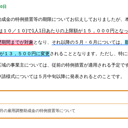
30日
助成金の特例措置等の期限についてお伝えしておりましたが
は１０／１０)で1人1日あたりの上限額が１５，０００円とな
礎期間までが対象
となり、
それ以降の５月・６月については、
額が１３，５００円に変更
されることとなります。ただし、特に
区域の事業主については、従前の特例措置が適用される予定で
申請様式については５月中旬以降に発表されるとのことです。
・6月の雇用調整助成金の特例措置等について